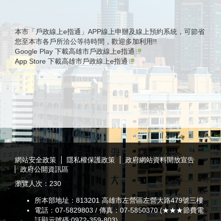
本市「戶政線上e指通」APP線上申辦及線上預約系統，可節省
您至本市各戶所洽公等待時間，歡迎多加利用!!
Google Play 下載高雄市戶政線上e指通
App Store 下載高雄市戶政線上e指通
:::
網站安全政策
隱私權保護政策
政府網站資料開放宣告
政府公開資訊區
瀏覽人次：
230
所本部地址：813201 高雄市左營區左營大路479號三樓
電話：07-5829803 / 傳真：07-5850370 (★★★節費電
話顯示號碼:0972-359-803)