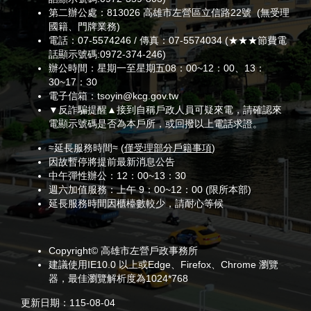
第二辦公處：813026 高雄市左營區立信路22號 (無受理
國籍、門牌業務)
電話：07-5574246 / 傳真：07-5574034 (★★★節費電
話顯示號碼:0972-374-246)
辦公時間：星期一至星期五08：00~12：00、13：
30~17：30
電子信箱：tsoyin@kcg.gov.tw
▼反詐騙提醒▲接到自稱戶政人員可疑來電，請確認來
電顯示號碼是否為本戶所，或回撥以上電話求證。
≈延長服務時間≈ (
僅受理部分戶籍事項
)
因故暫停將提前最新消息公告
中午彈性辦公：12：00~13：30
週六加值服務：上午 9：00~12：00 (限所本部)
延長服務時間因櫃檯數較少，請耐心等候
Copyright© 高雄市左營戶政事務所
建議使用IE10.0 以上或Edge、Firefox、Chrome 瀏覽
器，最佳瀏覽解析度為1024*768
更新日期：
115-08-04