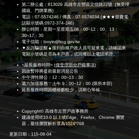
第二辦公處：813026 高雄市左營區立信路22號 (無受理
國籍、門牌業務)
電話：07-5574246 / 傳真：07-5574034 (★★★節費電
話顯示號碼:0972-374-246)
辦公時間：星期一至星期五08：00~12：00、13：
30~17：30
電子信箱：tsoyin@kcg.gov.tw
▼反詐騙提醒▲接到自稱戶政人員可疑來電，請確認來
電顯示號碼是否為本戶所，或回撥以上電話求證。
≈延長服務時間≈ (
僅受理部分戶籍事項
)
因故暫停將提前最新消息公告
中午彈性辦公：12：00~13：30
週六加值服務：上午 9：00~12：00 (限所本部)
延長服務時間因櫃檯數較少，請耐心等候
Copyright© 高雄市左營戶政事務所
建議使用IE10.0 以上或Edge、Firefox、Chrome 瀏覽
器，最佳瀏覽解析度為1024*768
更新日期：
115-08-04