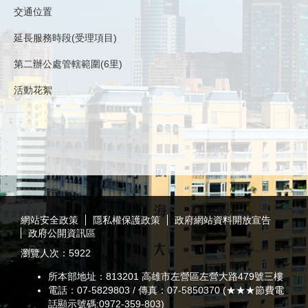
交通位置
延長服務時段(受理項目)
第二辦公處管轄範圍(6里)
活動花絮
:::
網站安全政策
隱私權保護政策
政府網站資料開放宣告
政府公開資訊區
瀏覽人次：
5922
所本部地址：813201 高雄市左營區左營大路479號三樓
電話：07-5829803 / 傳真：07-5850370 (★★★節費電
話顯示號碼:0972-359-803)