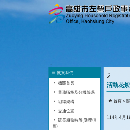
跳到主要內容區塊
:::
:::
關於我們
機關首長
活動花絮
業務職掌及分機號碼
首頁
組織架構
交通位置
114年4月
延長服務時段(受理項
目)