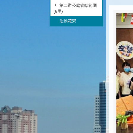
第二辦公處管轄範圍
(6里)
活動花絮