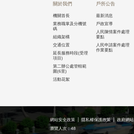
關於我們
戶所公告
機關首長
最新消息
業務職掌及分機號
戶政宣導
碼
人民陳情案件處理
組織架構
要點
交通位置
人民申請案件處理
作業要點
延長服務時段(受理
項目)
第二辦公處管轄範
圍(6里)
活動花絮
:::
網站安全政策
隱私權保護政策
政府網站
瀏覽人次：
48