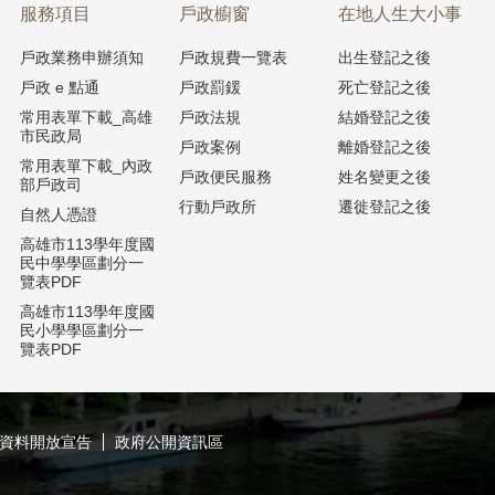
服務項目
戶政櫥窗
在地人生大小事
戶政業務申辦須知
戶政規費一覽表
出生登記之後
戶政 e 點通
戶政罰鍰
死亡登記之後
常用表單下載_高雄
戶政法規
結婚登記之後
市民政局
戶政案例
離婚登記之後
常用表單下載_內政
戶政便民服務
姓名變更之後
部戶政司
行動戶政所
遷徙登記之後
自然人憑證
高雄市113學年度國
民中學學區劃分一
覽表PDF
高雄市113學年度國
民小學學區劃分一
覽表PDF
資料開放宣告
政府公開資訊區