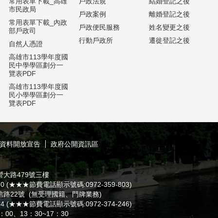
常用表單下載_高雄
戶政法規
結婚登記之後
市民政局
戶政案例
離婚登記之後
常用表單下載_內政
戶政便民服務
姓名變更之後
部戶政司
行動戶政所
遷徙登記之後
自然人憑證
高雄市113學年度國
民中學學區劃分一
覽表PDF
高雄市113學年度國
民小學學區劃分一
覽表PDF
資料開放宣告
政府公開資訊區
營大路479號三樓
370 (★★★節費電話顯示號碼:0972-359-803)
信路22號 (無受理國籍、門牌業務)
034 (★★★節費電話顯示號碼:0972-374-246)
0、13：30~17：30