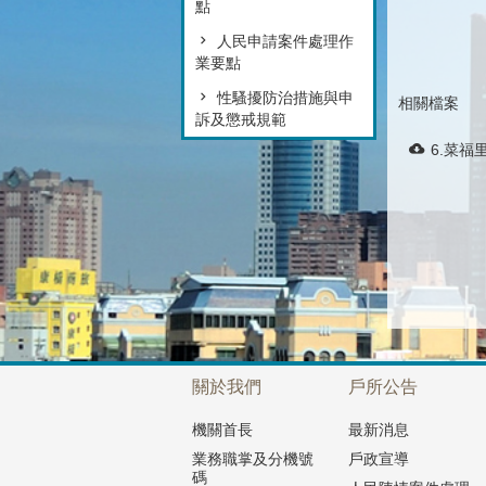
點
人民申請案件處理作
業要點
性騷擾防治措施與申
相關檔案
訴及懲戒規範
6.菜福
關於我們
戶所公告
機關首長
最新消息
業務職掌及分機號
戶政宣導
碼