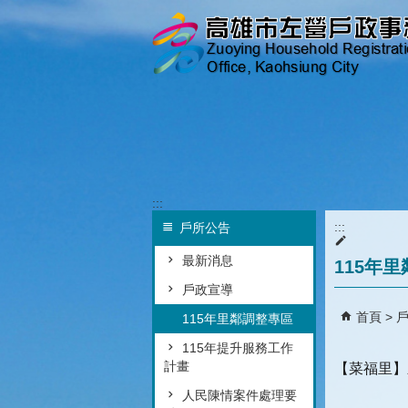
跳到主要內容區塊
:::
:::
戶所公告
最新消息
115年
戶政宣導
首頁
115年里鄰調整專區
115年提升服務工作
計畫
【菜福里】
人民陳情案件處理要