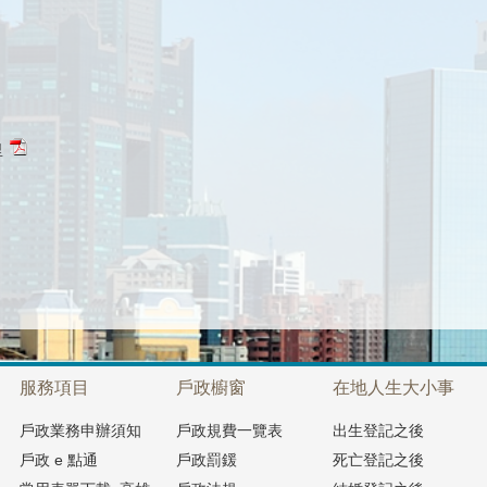
里
服務項目
戶政櫥窗
在地人生大小事
戶政業務申辦須知
戶政規費一覽表
出生登記之後
戶政 e 點通
戶政罰鍰
死亡登記之後