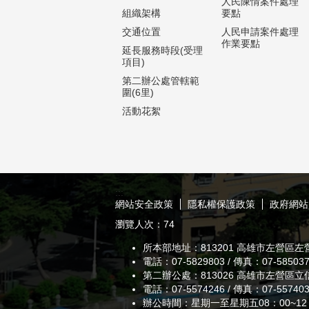
人民陳情案件處理
組織架構
要點
交通位置
人民申請案件處理
作業要點
延長服務時段(受理
項目)
第二辦公處管轄範
圍(6里)
活動花絮
:::
網站安全政策
隱私權保護政策
政府網站
瀏覽人次：
74
所本部地址：813201 高雄市左營區左
電話：07-5829803 / 傳真：07-5850
第二辦公處：813026 高雄市左營區立
電話：07-5574246 / 傳真：07-5574
辦公時間：星期一至星期五08：00~12：0