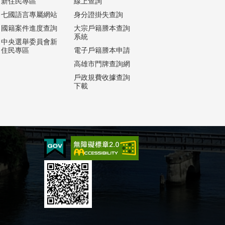
新住民專區
線上查詢
七國語言專屬網站
身分證掛失查詢
國籍案件進度查詢
大宗戶籍謄本查詢
系統
中央選舉委員會新
住民專區
電子戶籍謄本申請
高雄市門牌查詢網
戶政規費收據查詢
下載